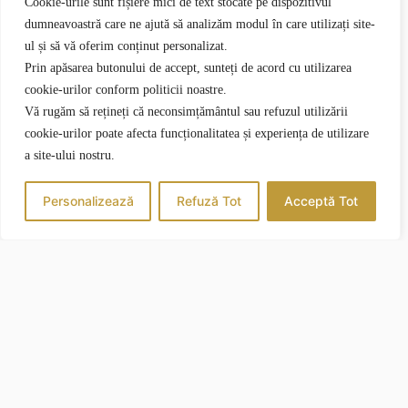
Cookie-urile sunt fișiere mici de text stocate pe dispozitivul
dumneavoastră care ne ajută să analizăm modul în care utilizați site-
ul și să vă oferim conținut personalizat.
Prin apăsarea butonului de accept, sunteți de acord cu utilizarea
cookie-urilor conform politicii noastre.
Vă rugăm să rețineți că neconsimțământul sau refuzul utilizării
cookie-urilor poate afecta funcționalitatea și experiența de utilizare
a site-ului nostru.
Personalizează
Refuză Tot
Acceptă Tot
CAZARE
Apartamente
Camere
CONTACT
(+4) 0730 272 868
office@vilaroca.ro