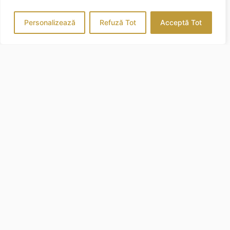
Personalizează
Refuză Tot
Acceptă Tot
CAZARE
Apartamente
Camere
CONTACT
(+4) 0730 272 868
office@vilaroca.ro
Strada Principală nr. 225,
DJ764B 225A, Valea Drăganului
407478
SERVICII
Restaurant, Bar & Lounge