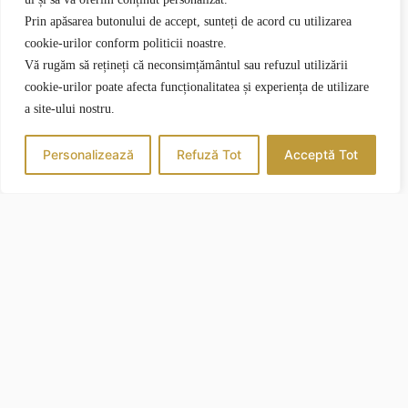
Prin apăsarea butonului de accept, sunteți de acord cu utilizarea
cookie-urilor conform politicii noastre.
Vă rugăm să rețineți că neconsimțământul sau refuzul utilizării
cookie-urilor poate afecta funcționalitatea și experiența de utilizare
a site-ului nostru.
Personalizează
Refuză Tot
Acceptă Tot
CAZARE
Apartamente
Camere
CONTACT
(+4) 0730 272 868
office@vilaroca.ro