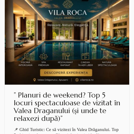
” Planuri de weekend? Top 5
locuri spectaculoase de vizitat în
Valea Draganului (și unde te
relaxezi după)”
📌 Ghid Turistic: Ce să vizitezi în Valea Drăganului. Top