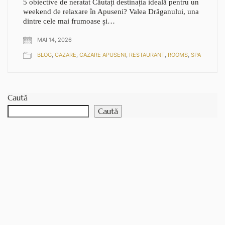
5 obiective de neratat Căutați destinația ideală pentru un
weekend de relaxare în Apuseni? Valea Drăganului, una
dintre cele mai frumoase și…
MAI 14, 2026
BLOG
,
CAZARE
,
CAZARE APUSENI
,
RESTAURANT
,
ROOMS
,
SPA
Caută
Caută