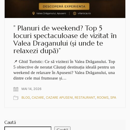
” Planuri de weekend? Top 5
locuri spectaculoase de vizitat în
Valea Draganului (și unde te
relaxezi după)”
📌 Ghid Turistic: Ce să vizitezi în Valea Drăganului. Top
5 obiective de neratat Căutați destinația ideală pentru un
weekend de relaxare în Apuseni? Valea Drăganului, una
dintre cele mai frumoase și…
MAI 14, 2026
BLOG
,
CAZARE
,
CAZARE APUSENI
,
RESTAURANT
,
ROOMS
,
SPA
Caută